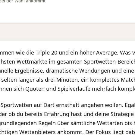
 bei der Wahl ankommt
men wie die Triple 20 und ein hoher Average. Was v
schsten Wettmärkte im gesamten Sportwetten-Bereich
schnelle Ergebnisse, dramatische Wendungen und eine 
 selten länger als drei Minuten, ein komplettes Match
önnen sich Quoten und Spielverläufe mehrfach kompl
ie Sportwetten auf Dart ernsthaft angehen wollen. Ega
der ob du bereits Erfahrung hast und deine Strategie
grundlegenden Regeln über sämtliche Wettarten bis 
ichtigen Wettanbieters ankommt. Der Fokus liegt dab