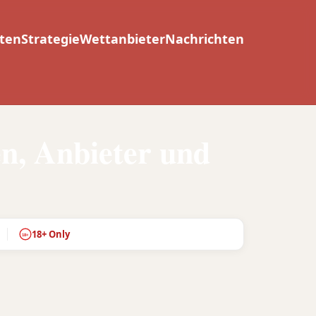
ten
Strategie
Wettanbieter
Nachrichten
n, Anbieter und
18+ Only
18+