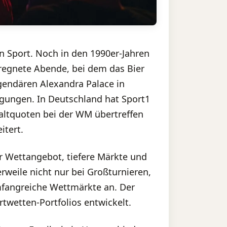
 Sport. Noch in den 1990er-Jahren
rregnete Abende, bei dem das Bier
egendären Alexandra Palace in
agungen. In Deutschland hat Sport1
altquoten bei der WM übertreffen
itert.
 Wettangebot, tiefere Märkte und
erweile nicht nur bei Großturnieren,
mfangreiche Wettmärkte an. Der
twetten-Portfolios entwickelt.