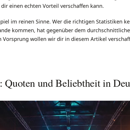
dir einen echten Vorteil verschaffen kann.
iel im reinen Sinne. Wer die richtigen Statistiken k
tande kommen, hat gegenüber dem durchschnittliche
orsprung wollen wir dir in diesem Artikel verschaf
t: Quoten und Beliebtheit in De